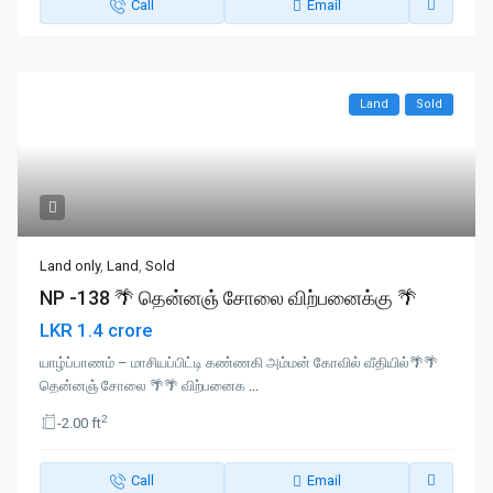
Call
Email
Land
Sold
Land only
,
Land
,
Sold
NP -138 🌴 தென்னஞ் சோலை விற்பனைக்கு 🌴
LKR 1.4 crore
யாழ்ப்பாணம் – மாசியப்பிட்டி கண்ணகி அம்மன் கோவில் வீதியில்🌴🌴
தென்னஞ் சோலை 🌴🌴 விற்பனைக
...
2
-2.00 ft
Call
Email