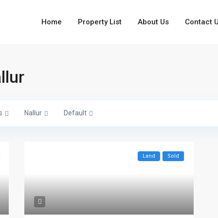
Home
Property List
About Us
Contact 
llur
s
Nallur
Default
Land
Sold