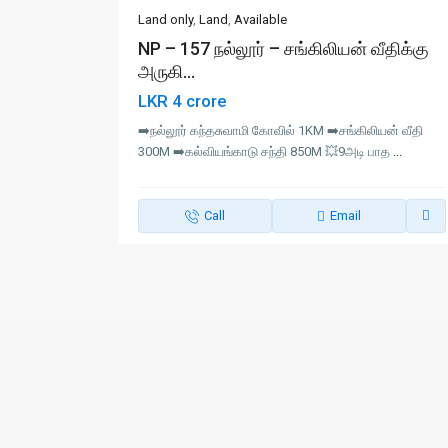
Land only
,
Land
,
Available
NP – 157 நல்லூர் – சங்கிலியன் வீதிக்கு
அருகி...
LKR 4 crore
➡️நல்லூர் கந்தசுவாமி கோவில் 1KM ➡️சங்கிலியன் வீதி
300M ➡️கல்வியங்காடு சந்தி 850M 💥9அடி பாத
...
Call
Email