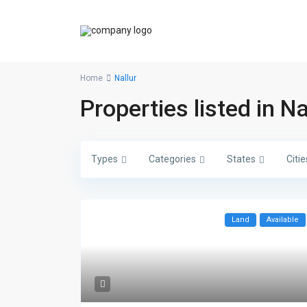
Home
Nallur
Properties listed in Na
Types
Categories
States
Citie
Land
Available