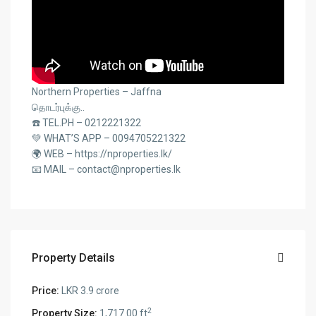
Northern Properties – Jaffna
தொடர்புக்கு..
☎️ TEL.PH – 0212221322
💚 WHAT’S APP – 0094705221322
🌍 WEB – https://nproperties.lk/
📧 MAIL – contact@nproperties.lk
Property Details
Price:
LKR 3.9 crore
2
Property Size:
1,717.00 ft