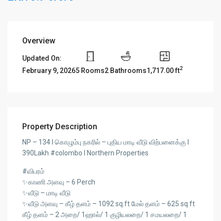
Overview
Updated On:
2
5 Rooms
2 Bathrooms
1,717.00 ft
February 9, 2026
Property Description
NP – 134 l கொழும்பு நகரில் – புதிய மாடி வீடு விற்பனைக்கு l
390Lakh #colombo l Northern Properties
#விபரம்
✨காணி அளவு – 6 Perch
✨வீடு – மாடி வீடு
✨வீடு அளவு – கீழ் தளம் – 1092 sq.ft மேல் தளம் – 625 sq.ft
கீழ் தளம் – 2 அறை/ 1ஹால்/ 1 குழியலறை/ 1 சமயலறை/ 1