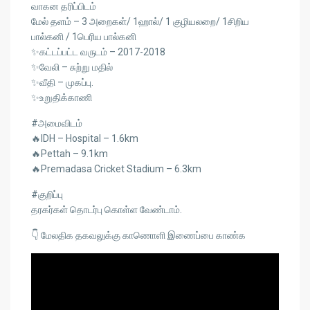
வாகன தரிப்பிடம்
மேல் தளம் – 3 அறைகள்/ 1ஹால்/ 1 குழியலறை/ 1சிறிய
பால்கனி / 1பெரிய பால்கனி
✨கட்டப்பட்ட வருடம் – 2017-2018
✨வேலி – சுற்று மதில்
✨வீதி – முகப்பு.
✨உறுதிக்காணி
#அமைவிடம்
🔥IDH – Hospital – 1.6km
🔥Pettah – 9.1km
🔥Premadasa Cricket Stadium – 6.3km
#குறிப்பு
தரகர்கள் தொடர்பு கொள்ள வேண்டாம்.
👇 மேலதிக தகவலுக்கு காணொளி இணைப்பை காண்க