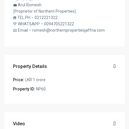
💼 Arul Romesh
(Proprietor of Northern Properties)
☎️ TEL.PH – 0212221322
💚 WHATSAPP – 0094705221322
📧 Email – romesh@northernpropertiesjaffna.com
Property Details
Price:
LKR 1 crore
Property ID:
NP60
Video