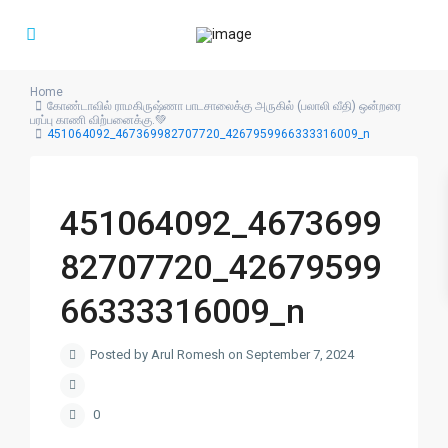
Home
கோண்டாவில் ராமகிருஷ்ணா பாடசாலைக்கு அருகில் (பலாலி வீதி) ஒன்றரை
பரப்பு காணி விற்பனைக்கு.💚
451064092_467369982707720_4267959966333316009_n
451064092_4673699
82707720_42679599
66333316009_n
Posted by Arul Romesh on September 7, 2024
0