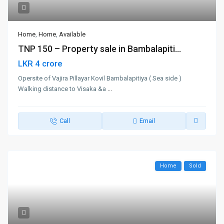
Home
,
Home
,
Available
TNP 150 – Property sale in Bambalapiti...
LKR 4 crore
Opersite of Vajira Pillayar Kovil Bambalapitiya ( Sea side )
Walking distance to Visaka &a
...
Call
Email
Home
Sold