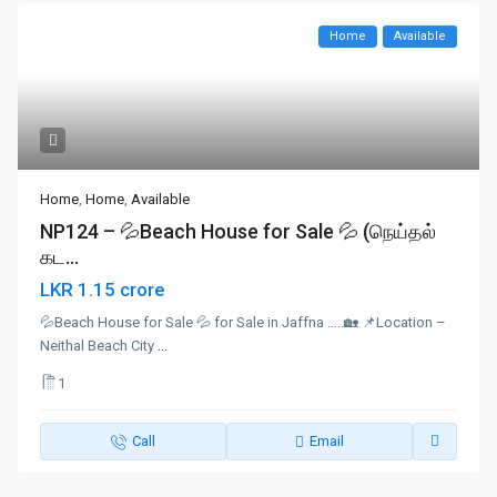
Home
Available
Home
,
Home
,
Available
NP124 – 💦Beach House for Sale 💦 (நெய்தல்
கட...
LKR 1.15 crore
💦Beach House for Sale 💦 for Sale in Jaffna …..🏡 📌Location –
Neithal Beach City
...
1
Call
Email